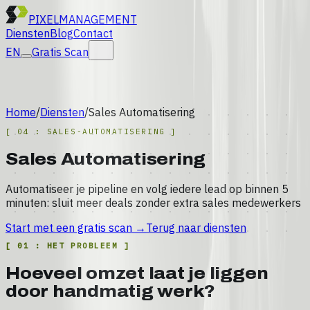
PIXEL
MANAGEMENT
Diensten
Blog
Contact
EN
Gratis Scan
Home
/
Diensten
/
Sales Automatisering
[
04
:
SALES-AUTOMATISERING
]
Sales Automatisering
Automatiseer je pipeline en volg iedere lead op binnen 5
minuten: sluit meer deals zonder extra sales medewerkers
Start met een gratis scan
→
Terug naar diensten
[
01
:
HET PROBLEEM
]
Hoeveel omzet laat je liggen
door handmatig werk?