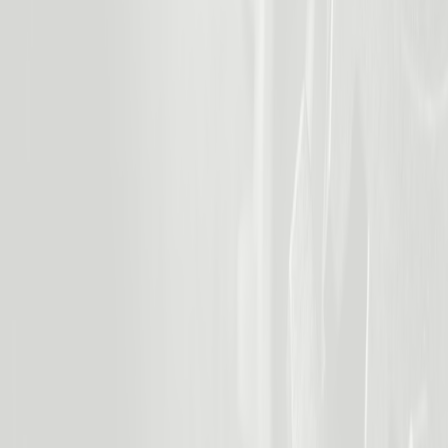
Lead komt binnen via formulier, chat of telefoon → direct
toegewezen aan beschikbare rep via round-robin of
territory → notificatie binnen 30 seconden via Slack, SMS of
app. Integraties: HubSpot, Pipedrive, Salesforce,
ActiveCampaign, Zapier.
Automatische opvolgsequenties per lead-
status
Lead reageert niet op eerste e-mail? Systeem stuurt
automatisch follow-up na 2 dagen, dan nog een na 5
dagen, met gepersonaliseerde content per fase. Demo
ingepland maar niet verschenen? Trigger automatisch een
re-engagement flow. Je reps hoeven alleen te bellen bij
warme signalen.
CRM auto-update vanuit e-mail en
gesprekken
Sales rep stuurt offerte via Gmail → CRM-status update