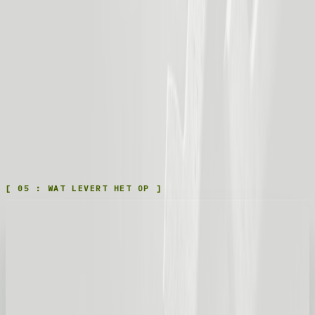
[
05
:
WAT LEVERT HET OP
]
ZONDER
2 DGN
MET AI-LAAG
20 MIN
-98%