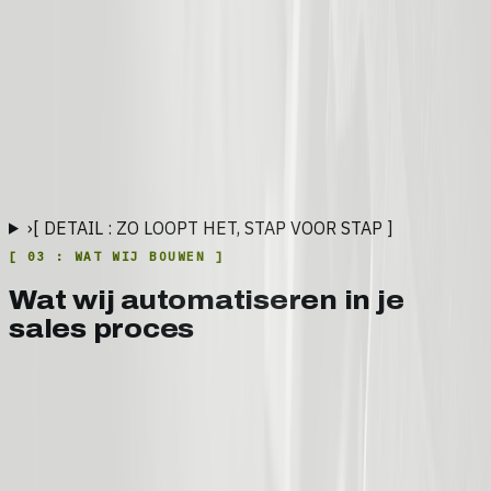
[ VAN LEAD TOT OPVOLGING ]
VOORBEELD
›
[ DETAIL : ZO LOOPT HET, STAP VOOR STAP ]
[
03
:
WAT WIJ BOUWEN
]
Wat wij automatiseren in je
sales proces
Directe lead-toewijzing en notificatie