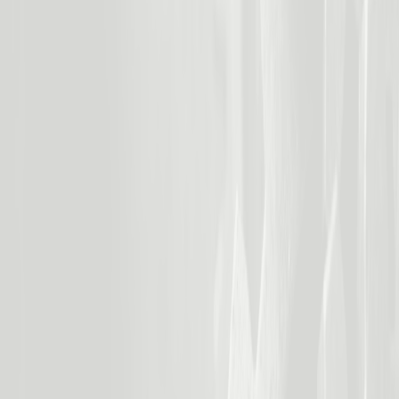
automatisch naar 'Offerte verstuurd', taak aangemaakt
voor follow-up over 3 dagen, manager krijgt notificatie.
Zelfs gespreksnotities kunnen via voice-to-text of AI-
samenvatting automatisch in je CRM landen.
Lead scoring op basis van gedrag
Systeem trackt websitebezoek, e-mail opens, downloads,
demo-aanvragen en kent punten toe. Leads boven
threshold krijgen automatisch prioriteit 'Heet' en directe
sales-alert. Integreer met je marketing automation
(HubSpot, ActiveCampaign, Marketo) voor volledige lead
intelligence.
Pipeline dashboards en forecasting
Real-time overzicht van deals per fase, conversieratio's,
gemiddelde deal size en verwachte close-dates.
Automatische alerts bij stagnerende deals ('Deal 3+ weken