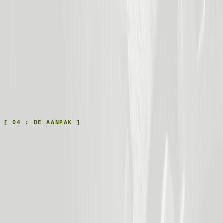
in fase Proposal → nudge sales rep'). Export naar Slack of
Excel voor weekly reviews.
Offerte- en contractgeneratie
Sales rep vult producten + prijzen in simpel formulier →
systeem genereert PDF-offerte met je branding, verstuurt
naar lead, logt in CRM, zet reminder voor follow-up.
Optioneel: e-signature integratie (DocuSign, PandaDoc)
zodat deals binnen 10 minuten getekend zijn.
[
04
:
DE AANPAK
]