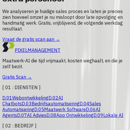
We analyseren je huidige sales proces en laten je precies
zien hoeveel omzet je nu misloopt door late opvolging en
handmatig werk. Gratis, vrijblijvend, de volgende werkdag
resultaat.
Vraag de gratis scan aan
→
PIXEL
MANAGEMENT
Maatwerk-AI die tijd vrijmaakt, kosten weghaalt, en die je
zelf bezit.
Gratis Scan
→
[ 01 :
DIENSTEN
]
D.
01
Webontwikkeling
D.
02
AI
Chatbots
D.
03
Bedrijfsautomatisering
D.
04
Sales
Automatisering
D.
05
Maatwerk Software
D.
06
AI
Agents
D.
07
AI Advies
D.
08
App Ontwikkeling
D.
09
Lokale AI
[ 02 :
BEDRIJF
]