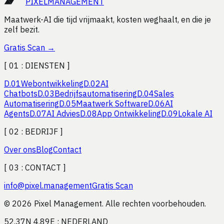
PIXEL
MANAGEMENT
Maatwerk-AI die tijd vrijmaakt, kosten weghaalt, en die je
zelf bezit.
Gratis Scan
→
[ 01 :
DIENSTEN
]
D.
01
Webontwikkeling
D.
02
AI
Chatbots
D.
03
Bedrijfsautomatisering
D.
04
Sales
Automatisering
D.
05
Maatwerk Software
D.
06
AI
Agents
D.
07
AI Advies
D.
08
App Ontwikkeling
D.
09
Lokale AI
[ 02 :
BEDRIJF
]
Over ons
Blog
Contact
[ 03 :
CONTACT
]
info
@
pixel.management
Gratis Scan
© 2026 Pixel Management. Alle rechten voorbehouden.
52.37N 4.89E : NEDERLAND