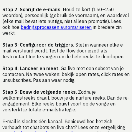
Stap 2: Schrijf de e-mails.
Houd ze kort (150–250
woorden), persoonlijk (gebruik de voornaam), en waardevol
(elke mail bevat iets nuttigs, niet alleen promotie). Lees
ook hoe
bedrijfsprocessen automatiseren
in bredere zin
werkt.
Stap 3: Configureer de triggers.
Stel in wanneer elke e-
mail verstuurd wordt. Test de flow door jezelf als
testcontact toe te voegen en de hele reeks te doorlopen.
Stap 4: Lanceer en meet.
Ga live met een subset van je
contacten. Na twee weken: bekijk open rates, click rates en
unsubscribes. Pas aan waar nodig.
Stap 5: Bouw de volgende reeks.
Zodra je
welkomstreeks draait, bouw je de nurture reeks. Dan de re-
engagement. Elke reeks bouwt voort op de vorige en
versterkt je totale e-mailstrategie.
E-mail is slechts één kanaal. Benieuwd hoe het zich
verhoudt tot chatbots en live chat? Lees onze vergelijking