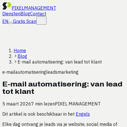
PIXEL
MANAGEMENT
Diensten
Blog
Contact
EN
Gratis Scan
Home
Blog
E-mail automatisering: van lead tot klant
e-mail
automatisering
leads
marketing
E-mail automatisering: van lead
tot klant
5 maart 2026
7 min lezen
PIXEL MANAGEMENT
Dit artikel is ook beschikbaar in het
Engels
Elke dag ontvang je leads via je website, social media of