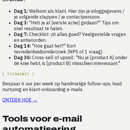
Dag 1:
Welkom als klant. Hier zijn je inloggegevens /
je volgende stappen / je contactpersoon.
Dag 3:
"Heb je al [eerste actie] gedaan?" Tips om
snel resultaat te halen.
Dag 7:
Checklist: zit alles goed? Veelgestelde vragen
en antwoorden.
Dag 14:
"Hoe gaat het?" Kort
tevredenheidsonderzoek (NPS of 1 vraag).
Dag 30:
Cross-sell of upsell: "Nu je [product A] onder
de knie hebt, is [product B] misschien interessant."
[
TIJDWINST
]
Bespaar
6
uur
per week op
handmatige follow-ups, lead
nurturing en klant-onboarding e-mails
ONTDEK HOE
→
Tools voor e-mail
automatisering