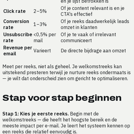
en je lijst betrokken is
Of je content relevant is en je
Click rate
2–5%
CTA's effectief
Conversion
Of je reeks daadwerkelijk leads
1–3%
rate
omzet in klanten
Unsubscribe
<0,5% per
Of je te vaak of irrelevant
rate
mail
communiceert
Revenue per
Varieert
De directe bijdrage aan omzet
email
Meet per reeks, niet als geheel. Je welkomstreeks kan
uitstekend presteren terwijl je nurture reeks ondermaats is
— je wilt dat onderscheid zien om gericht te optimaliseren.
Stap voor stap beginnen
Stap 1: Kies je eerste reeks.
Begin met de
welkomstreeks — die heeft het hoogste bereik en de
meeste impact per e-mail. Je leert het systeem kennen op
een reeks die relatief eenvoudig is.