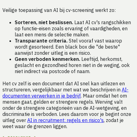
Veilige toepassing van AI bij cv-screening werkt zo:
Sorteren, niet beslissen.
Laat AI cv's rangschikken
op functie-eisen zoals ervaring of vaardigheden, en
laat een mens de selectie maken.
Transparante criteria.
Stel vooraf vast waarop
wordt gesorteerd. Een black box die "de beste"
aanwijst zonder uitleg is een risico.
Geen verboden kenmerken.
Leeftijd, herkomst,
geslacht en gezondheid horen niet in de weging, ook
niet indirect via postcode of naam.
Het cv zelf is een document dat AI snel kan uitlezen en
structureren, vergelijkbaar met wat we beschrijven in
AI-
documenten verwerken in je bedrijf
. Maar omdat het om
mensen gaat, gelden er strengere regels. Werving valt
onder de strengere categorieën van de AI-wetgeving, en
discriminatie is verboden. Lees daarom voor je begint onze
uitleg over
AI in recruitment: regels en risico's
, zodat je
weet waar de grenzen liggen.