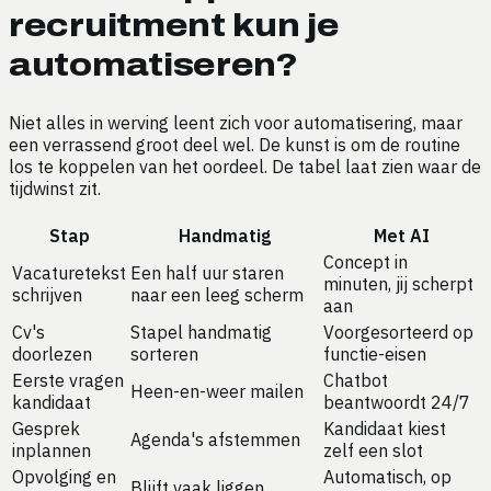
recruitment kun je
automatiseren?
Niet alles in werving leent zich voor automatisering, maar
een verrassend groot deel wel. De kunst is om de routine
los te koppelen van het oordeel. De tabel laat zien waar de
tijdwinst zit.
Stap
Handmatig
Met AI
Concept in
Vacaturetekst
Een half uur staren
minuten, jij scherpt
schrijven
naar een leeg scherm
aan
Cv's
Stapel handmatig
Voorgesorteerd op
doorlezen
sorteren
functie-eisen
Eerste vragen
Chatbot
Heen-en-weer mailen
kandidaat
beantwoordt 24/7
Gesprek
Kandidaat kiest
Agenda's afstemmen
inplannen
zelf een slot
Opvolging en
Automatisch, op
Blijft vaak liggen