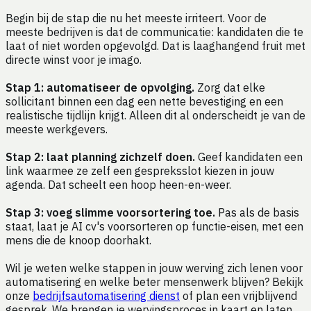
Begin bij de stap die nu het meeste irriteert. Voor de
meeste bedrijven is dat de communicatie: kandidaten die te
laat of niet worden opgevolgd. Dat is laaghangend fruit met
directe winst voor je imago.
Stap 1: automatiseer de opvolging.
Zorg dat elke
sollicitant binnen een dag een nette bevestiging en een
realistische tijdlijn krijgt. Alleen dit al onderscheidt je van de
meeste werkgevers.
Stap 2: laat planning zichzelf doen.
Geef kandidaten een
link waarmee ze zelf een gespreksslot kiezen in jouw
agenda. Dat scheelt een hoop heen-en-weer.
Stap 3: voeg slimme voorsortering toe.
Pas als de basis
staat, laat je AI cv's voorsorteren op functie-eisen, met een
mens die de knoop doorhakt.
Wil je weten welke stappen in jouw werving zich lenen voor
automatisering en welke beter mensenwerk blijven? Bekijk
onze
bedrijfsautomatisering dienst
of plan een vrijblijvend
gesprek. We brengen je wervingsproces in kaart en laten