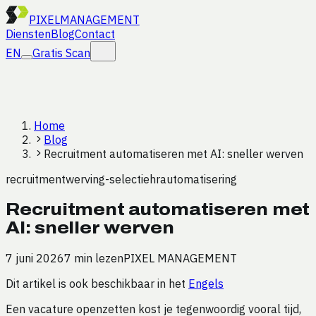
PIXEL
MANAGEMENT
Diensten
Blog
Contact
EN
Gratis Scan
Home
Blog
Recruitment automatiseren met AI: sneller werven
recruitment
werving-selectie
hr
automatisering
Recruitment automatiseren met
AI: sneller werven
7 juni 2026
7 min lezen
PIXEL MANAGEMENT
Dit artikel is ook beschikbaar in het
Engels
Een vacature openzetten kost je tegenwoordig vooral tijd,