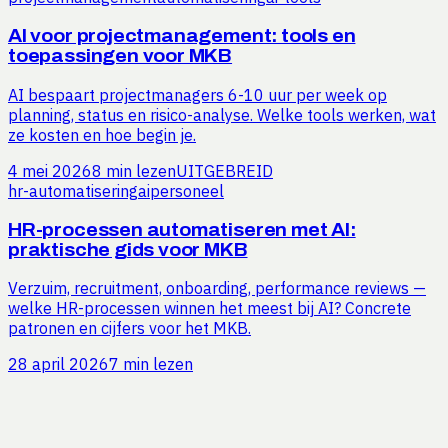
AI voor projectmanagement: tools en
toepassingen voor MKB
AI bespaart projectmanagers 6-10 uur per week op
planning, status en risico-analyse. Welke tools werken, wat
ze kosten en hoe begin je.
4 mei 2026
8 min lezen
UITGEBREID
hr-automatisering
ai
personeel
HR-processen automatiseren met AI:
praktische gids voor MKB
Verzuim, recruitment, onboarding, performance reviews —
welke HR-processen winnen het meest bij AI? Concrete
patronen en cijfers voor het MKB.
28 april 2026
7 min lezen
Benieuwd hoeveel tijd jij kunt