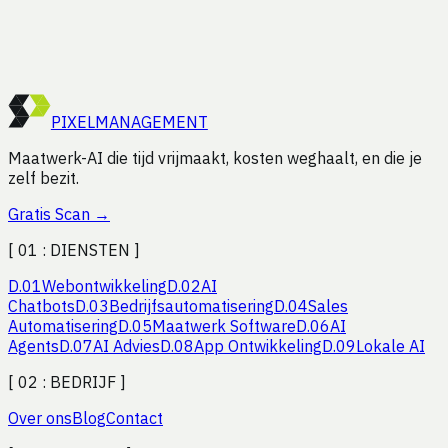
besparen?
Vraag een gratis efficiëntie-audit aan. Wij analyseren je
processen en laten zien waar de winst zit, vrijblijvend.
Start Gratis Scan
PIXEL
MANAGEMENT
Maatwerk-AI die tijd vrijmaakt, kosten weghaalt, en die je
zelf bezit.
Gratis Scan
→
[ 01 :
DIENSTEN
]
D.
01
Webontwikkeling
D.
02
AI
Chatbots
D.
03
Bedrijfsautomatisering
D.
04
Sales
Automatisering
D.
05
Maatwerk Software
D.
06
AI
Agents
D.
07
AI Advies
D.
08
App Ontwikkeling
D.
09
Lokale AI
[ 02 :
BEDRIJF
]
Over ons
Blog
Contact