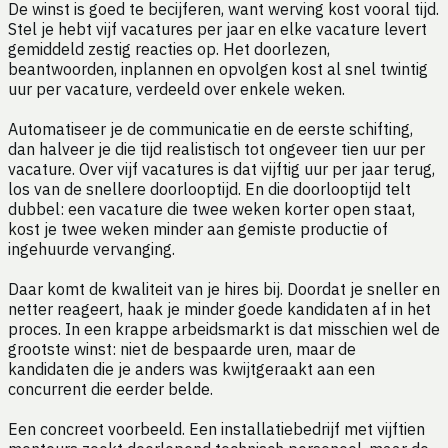
De winst is goed te becijferen, want werving kost vooral tijd.
Stel je hebt vijf vacatures per jaar en elke vacature levert
gemiddeld zestig reacties op. Het doorlezen,
beantwoorden, inplannen en opvolgen kost al snel twintig
uur per vacature, verdeeld over enkele weken.
Automatiseer je de communicatie en de eerste schifting,
dan halveer je die tijd realistisch tot ongeveer tien uur per
vacature. Over vijf vacatures is dat vijftig uur per jaar terug,
los van de snellere doorlooptijd. En die doorlooptijd telt
dubbel: een vacature die twee weken korter open staat,
kost je twee weken minder aan gemiste productie of
ingehuurde vervanging.
Daar komt de kwaliteit van je hires bij. Doordat je sneller en
netter reageert, haak je minder goede kandidaten af in het
proces. In een krappe arbeidsmarkt is dat misschien wel de
grootste winst: niet de bespaarde uren, maar de
kandidaten die je anders was kwijtgeraakt aan een
concurrent die eerder belde.
Een concreet voorbeeld. Een installatiebedrijf met vijftien