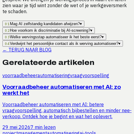
zien waar je tijd wint zonder de wet of je werkgeversmerk
te schaden.
Mag AI zelfstandig kandidaten afwijzen?
▾
01
Hoe voorkom ik discriminatie bij AI-screening?
▾
02
Welke wervingsstap automatiseer ik het beste eerst?
▾
03
Verdwijnt het persoonlijke contact als ik werving automatiseer?
▾
04
←
TERUG NAAR BLOG
Gerelateerde artikelen
voorraadbeheer
automatisering
vraagvoorspelling
Voorraadbeheer automatiseren met AI: zo
werkt het
Voorraadbeheer automatiseren met AI: betere
vraagvoorspelling, automatisch bijbestellen en minder nee-
verkoop. Ontdek hoe je begint en wat het oplevert.
29 mei 2026
7 min lezen
projectmanagement
automatisering
ai-tools