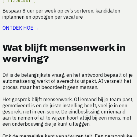
[
TIJDWINST
]
Bespaar
8
uur
per week op
cv's sorteren, kandidaten
inplannen en opvolgen per vacature
ONTDEK HOE
→
Wat blijft mensenwerk in
werving?
Dit is de belangrijkste vraag, en het antwoord bepaalt of je
automatisering werkt of averechts uitpakt. AI versnelt het
proces, maar het beoordeelt geen mensen.
Het gesprek blijft mensenwerk. Of iemand bij je team past,
gemotiveerd is en de juiste instelling heeft, voel je in een
gesprek, niet in een score. De eindbeslissing om iemand
aan te nemen of af te wijzen hoort altijd bij een mens, met
een onderbouwing die je kunt uitleggen.
Ook de menselijke kant van afwijzen telt. Een persoonlijke