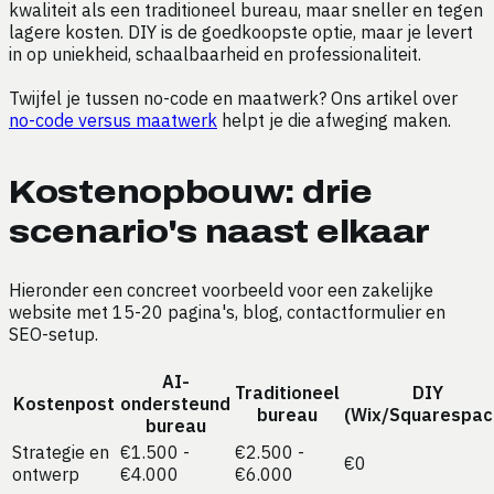
kwaliteit als een traditioneel bureau, maar sneller en tegen
lagere kosten. DIY is de goedkoopste optie, maar je levert
in op uniekheid, schaalbaarheid en professionaliteit.
Twijfel je tussen no-code en maatwerk? Ons artikel over
no-code versus maatwerk
helpt je die afweging maken.
Kostenopbouw: drie
scenario's naast elkaar
Hieronder een concreet voorbeeld voor een zakelijke
website met 15-20 pagina's, blog, contactformulier en
SEO-setup.
AI-
Traditioneel
DIY
Kostenpost
ondersteund
bureau
(Wix/Squarespac
bureau
Strategie en
€1.500 -
€2.500 -
€0
ontwerp
€4.000
€6.000