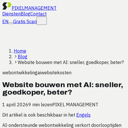
PIXEL
MANAGEMENT
Diensten
Blog
Contact
EN
Gratis Scan
Home
Blog
Website bouwen met AI: sneller, goedkoper, beter?
webontwikkeling
ai
website
kosten
Website bouwen met AI: sneller,
goedkoper, beter?
1 april 2026
9 min lezen
PIXEL MANAGEMENT
Dit artikel is ook beschikbaar in het
Engels
AI-ondersteunde webontwikkeling verkort doorlooptijden