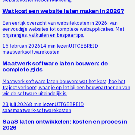
Wat kost een website laten maken in 2026?
Een eerlijk overzicht van websitekosten in 2026: van
eenvoudige websites tot complexe webapplicaties. Met
prijsranges, valkuilen en bespaartips.
15 februari 2026
14 min lezen
UITGEBREID
maatwerk
software
kosten
Maatwerk software laten bouwen: de
complete gids
Maatwerk software laten bouwen: wat het kost, hoe het
traject verloopt, waar je op let bij een bouwpartner en van
wie de software uiteindelijk is.
23 juli 2026
8 min lezen
UITGEBREID
saas
maatwerk-software
kosten
SaaS laten ontwikkelen: kosten en proces in
2026