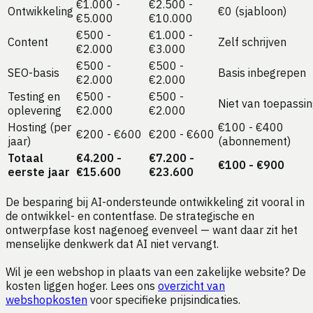
€1.000 -
€2.500 -
Ontwikkeling
€0 (sjabloon)
€5.000
€10.000
€500 -
€1.000 -
Content
Zelf schrijven
€2.000
€3.000
€500 -
€500 -
SEO-basis
Basis inbegrepen
€2.000
€2.000
Testing en
€500 -
€500 -
Niet van toepassi
oplevering
€2.000
€2.000
Hosting (per
€100 - €400
€200 - €600
€200 - €600
jaar)
(abonnement)
Totaal
€4.200 -
€7.200 -
€100 - €900
eerste jaar
€15.600
€23.600
De besparing bij AI-ondersteunde ontwikkeling zit vooral in
de ontwikkel- en contentfase. De strategische en
ontwerpfase kost nagenoeg evenveel — want daar zit het
menselijke denkwerk dat AI niet vervangt.
Wil je een webshop in plaats van een zakelijke website? De
kosten liggen hoger. Lees ons
overzicht van
webshopkosten
voor specifieke prijsindicaties.