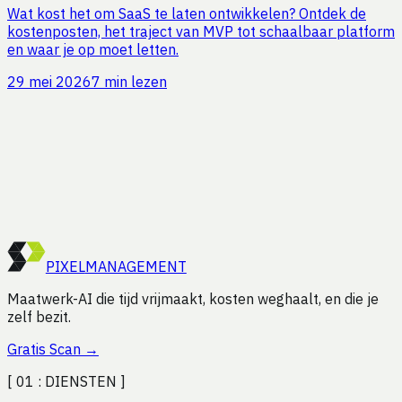
Wat kost het om SaaS te laten ontwikkelen? Ontdek de
kostenposten, het traject van MVP tot schaalbaar platform
en waar je op moet letten.
29 mei 2026
7 min lezen
Benieuwd hoeveel tijd jij kunt
besparen?
Vraag een gratis efficiëntie-audit aan. Wij analyseren je
processen en laten zien waar de winst zit, vrijblijvend.
Start Gratis Scan
PIXEL
MANAGEMENT
Maatwerk-AI die tijd vrijmaakt, kosten weghaalt, en die je
zelf bezit.
Gratis Scan
→
[ 01 :
DIENSTEN
]