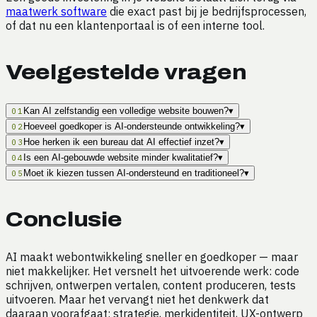
maatwerk software
die exact past bij je bedrijfsprocessen,
of dat nu een klantenportaal is of een interne tool.
Veelgestelde vragen
Kan AI zelfstandig een volledige website bouwen?
▾
01
Hoeveel goedkoper is AI-ondersteunde ontwikkeling?
▾
02
Hoe herken ik een bureau dat AI effectief inzet?
▾
03
Is een AI-gebouwde website minder kwalitatief?
▾
04
Moet ik kiezen tussen AI-ondersteund en traditioneel?
▾
05
Conclusie
AI maakt webontwikkeling sneller en goedkoper — maar
niet makkelijker. Het versnelt het uitvoerende werk: code
schrijven, ontwerpen vertalen, content produceren, tests
uitvoeren. Maar het vervangt niet het denkwerk dat
daaraan voorafgaat: strategie, merkidentiteit, UX-ontwerp