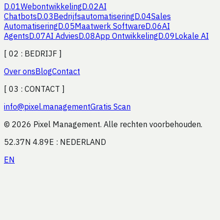
D.
01
Webontwikkeling
D.
02
AI
Chatbots
D.
03
Bedrijfsautomatisering
D.
04
Sales
Automatisering
D.
05
Maatwerk Software
D.
06
AI
Agents
D.
07
AI Advies
D.
08
App Ontwikkeling
D.
09
Lokale AI
[ 02 :
BEDRIJF
]
Over ons
Blog
Contact
[ 03 :
CONTACT
]
info
@
pixel.management
Gratis Scan
© 2026 Pixel Management. Alle rechten voorbehouden.
52.37N 4.89E : NEDERLAND
EN