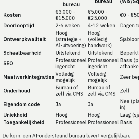
bureau
(Wix/S
bureau
€3.000 -
€5.000 -
Kosten
€0 - €5
€15.000
€25.000
Doorlooptijd
2-6 weken
4-12 weken
Dagen t
Hoog
Hoog
Ontwerpkwaliteit
(strategie +
(volledig
Sjabloo
AI-uitvoering)
handwerk)
Schaalbaarheid
Uitstekend
Uitstekend
Beperkt
Professioneel
Professioneel
Basis (p
SEO
ingericht
ingericht
afhankel
Volledig
Volledig
Maatwerkintegraties
Zeer be
mogelijk
mogelijk
Bureau of
Bureau of
Onderhoud
Zelf
zelf via CMS
zelf via CMS
Nee (pl
Eigendom code
Ja
Ja
in)
Uniekheid
Hoog
Hoog
Laag (sj
Toegankelijkheid
Professioneel
Professioneel
Basis
De kern: een AI-ondersteund bureau levert vergelijkbare