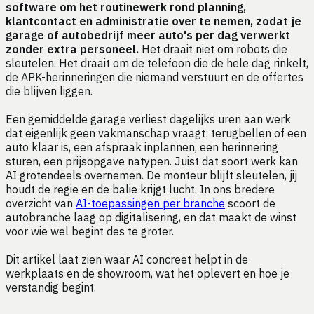
software om het routinewerk rond planning,
klantcontact en administratie over te nemen, zodat je
garage of autobedrijf meer auto's per dag verwerkt
zonder extra personeel.
Het draait niet om robots die
sleutelen. Het draait om de telefoon die de hele dag rinkelt,
de APK-herinneringen die niemand verstuurt en de offertes
die blijven liggen.
Een gemiddelde garage verliest dagelijks uren aan werk
dat eigenlijk geen vakmanschap vraagt: terugbellen of een
auto klaar is, een afspraak inplannen, een herinnering
sturen, een prijsopgave natypen. Juist dat soort werk kan
AI grotendeels overnemen. De monteur blijft sleutelen, jij
houdt de regie en de balie krijgt lucht. In ons bredere
overzicht van
AI-toepassingen per branche
scoort de
autobranche laag op digitalisering, en dat maakt de winst
voor wie wel begint des te groter.
Dit artikel laat zien waar AI concreet helpt in de
werkplaats en de showroom, wat het oplevert en hoe je
verstandig begint.