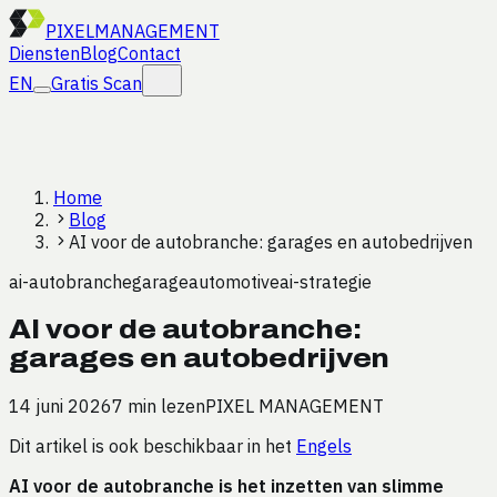
PIXEL
MANAGEMENT
Diensten
Blog
Contact
EN
Gratis Scan
Home
Blog
AI voor de autobranche: garages en autobedrijven
ai-autobranche
garage
automotive
ai-strategie
AI voor de autobranche:
garages en autobedrijven
14 juni 2026
7 min lezen
PIXEL MANAGEMENT
Dit artikel is ook beschikbaar in het
Engels
AI voor de autobranche is het inzetten van slimme