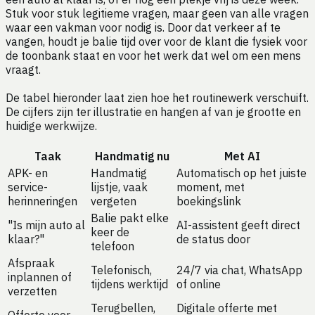
Stuk voor stuk legitieme vragen, maar geen van alle vragen
waar een vakman voor nodig is. Door dat verkeer af te
vangen, houdt je balie tijd over voor de klant die fysiek voor
de toonbank staat en voor het werk dat wel om een mens
vraagt.
De tabel hieronder laat zien hoe het routinewerk verschuift.
De cijfers zijn ter illustratie en hangen af van je grootte en
huidige werkwijze.
Taak
Handmatig nu
Met AI
APK- en
Handmatig
Automatisch op het juiste
service-
lijstje, vaak
moment, met
herinneringen
vergeten
boekingslink
Balie pakt elke
"Is mijn auto al
AI-assistent geeft direct
keer de
klaar?"
de status door
telefoon
Afspraak
Telefonisch,
24/7 via chat, WhatsApp
inplannen of
tijdens werktijd
of online
verzetten
Terugbellen,
Digitale offerte met
Offerte voor