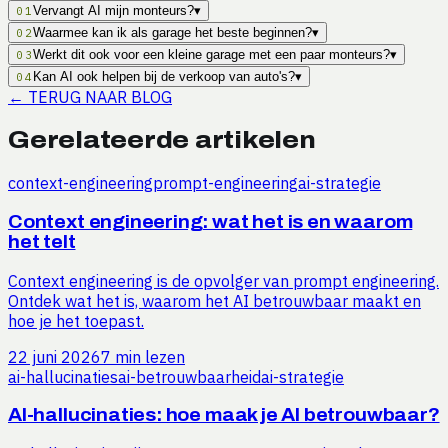
Vervangt AI mijn monteurs?
▾
01
Waarmee kan ik als garage het beste beginnen?
▾
02
Werkt dit ook voor een kleine garage met een paar monteurs?
▾
03
Kan AI ook helpen bij de verkoop van auto's?
▾
04
←
TERUG NAAR BLOG
Gerelateerde artikelen
context-engineering
prompt-engineering
ai-strategie
Context engineering: wat het is en waarom
het telt
Context engineering is de opvolger van prompt engineering.
Ontdek wat het is, waarom het AI betrouwbaar maakt en
hoe je het toepast.
22 juni 2026
7 min lezen
ai-hallucinaties
ai-betrouwbaarheid
ai-strategie
AI-hallucinaties: hoe maak je AI betrouwbaar?