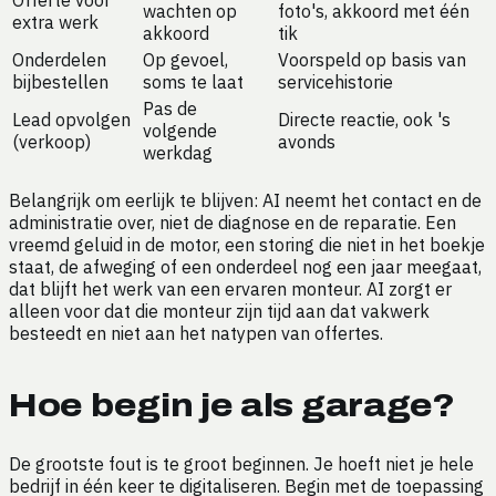
wachten op
foto's, akkoord met één
extra werk
akkoord
tik
Onderdelen
Op gevoel,
Voorspeld op basis van
bijbestellen
soms te laat
servicehistorie
Pas de
Lead opvolgen
Directe reactie, ook 's
volgende
(verkoop)
avonds
werkdag
Belangrijk om eerlijk te blijven: AI neemt het contact en de
administratie over, niet de diagnose en de reparatie. Een
vreemd geluid in de motor, een storing die niet in het boekje
staat, de afweging of een onderdeel nog een jaar meegaat,
dat blijft het werk van een ervaren monteur. AI zorgt er
alleen voor dat die monteur zijn tijd aan dat vakwerk
besteedt en niet aan het natypen van offertes.
Hoe begin je als garage?
De grootste fout is te groot beginnen. Je hoeft niet je hele
bedrijf in één keer te digitaliseren. Begin met de toepassing