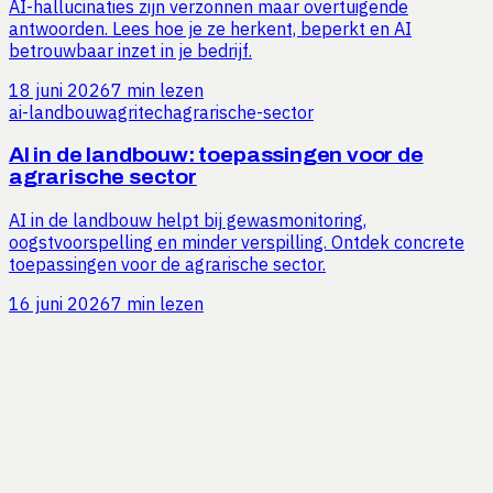
AI-hallucinaties zijn verzonnen maar overtuigende
antwoorden. Lees hoe je ze herkent, beperkt en AI
betrouwbaar inzet in je bedrijf.
18 juni 2026
7 min lezen
ai-landbouw
agritech
agrarische-sector
AI in de landbouw: toepassingen voor de
agrarische sector
AI in de landbouw helpt bij gewasmonitoring,
oogstvoorspelling en minder verspilling. Ontdek concrete
toepassingen voor de agrarische sector.
16 juni 2026
7 min lezen
Benieuwd hoeveel tijd jij kunt
besparen?
Vraag een gratis efficiëntie-audit aan. Wij analyseren je
processen en laten zien waar de winst zit, vrijblijvend.