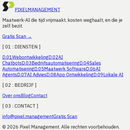
Start Gratis Scan
PIXEL
MANAGEMENT
Maatwerk-AI die tijd vrijmaakt, kosten weghaalt, en die je
zelf bezit.
Gratis Scan
→
[ 01 :
DIENSTEN
]
D.
01
Webontwikkeling
D.
02
AI
Chatbots
D.
03
Bedrijfsautomatisering
D.
04
Sales
Automatisering
D.
05
Maatwerk Software
D.
06
AI
Agents
D.
07
AI Advies
D.
08
App Ontwikkeling
D.
09
Lokale AI
[ 02 :
BEDRIJF
]
Over ons
Blog
Contact
[ 03 :
CONTACT
]
info
@
pixel.management
Gratis Scan
© 2026 Pixel Management. Alle rechten voorbehouden.