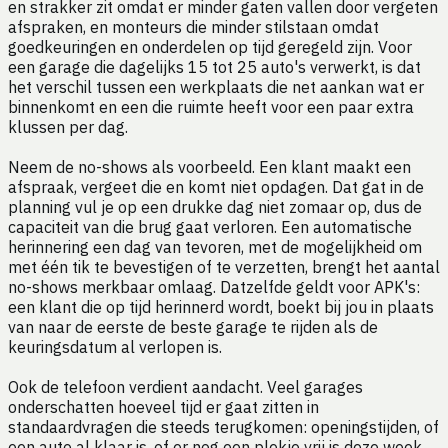
en strakker zit omdat er minder gaten vallen door vergeten
afspraken, en monteurs die minder stilstaan omdat
goedkeuringen en onderdelen op tijd geregeld zijn. Voor
een garage die dagelijks 15 tot 25 auto's verwerkt, is dat
het verschil tussen een werkplaats die net aankan wat er
binnenkomt en een die ruimte heeft voor een paar extra
klussen per dag.
Neem de no-shows als voorbeeld. Een klant maakt een
afspraak, vergeet die en komt niet opdagen. Dat gat in de
planning vul je op een drukke dag niet zomaar op, dus de
capaciteit van die brug gaat verloren. Een automatische
herinnering een dag van tevoren, met de mogelijkheid om
met één tik te bevestigen of te verzetten, brengt het aantal
no-shows merkbaar omlaag. Datzelfde geldt voor APK's:
een klant die op tijd herinnerd wordt, boekt bij jou in plaats
van naar de eerste de beste garage te rijden als de
keuringsdatum al verlopen is.
Ook de telefoon verdient aandacht. Veel garages
onderschatten hoeveel tijd er gaat zitten in
standaardvragen die steeds terugkomen: openingstijden, of
een auto al klaar is, of er nog een plekje vrij is deze week.