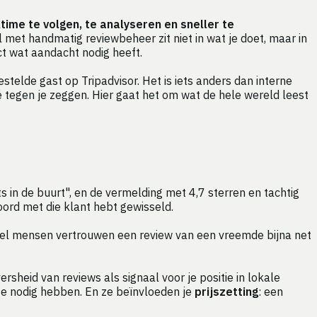
ime te volgen, te analyseren en sneller te
 met handmatig reviewbeheer zit niet in wat je doet, maar in
ct wat aandacht nodig heeft.
estelde gast op Tripadvisor. Het is iets anders dan interne
vé tegen je zeggen. Hier gaat het om wat de hele wereld leest
s in de buurt", en de vermelding met 4,7 sterren en tachtig
oord met die klant hebt gewisseld.
veel mensen vertrouwen een review van een vreemde bijna net
rsheid van reviews als signaal voor je positie in lokale
 ze nodig hebben. En ze beïnvloeden je
prijszetting
: een