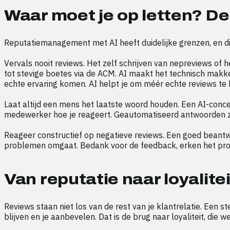
Waar moet je op letten? De
Reputatiemanagement met AI heeft duidelijke grenzen, en die 
Vervals nooit reviews. Het zelf schrijven van nepreviews of
tot stevige boetes via de ACM. AI maakt het technisch makkel
echte ervaring komen. AI helpt je om méér echte reviews te kr
Laat altijd een mens het laatste woord houden. Een AI-concep
medewerker hoe je reageert. Geautomatiseerd antwoorden zon
Reageer constructief op negatieve reviews. Een goed beantw
problemen omgaat. Bedank voor de feedback, erken het probl
Van reputatie naar loyalitei
Reviews staan niet los van de rest van je klantrelatie. Een s
blijven en je aanbevelen. Dat is de brug naar loyaliteit, die 