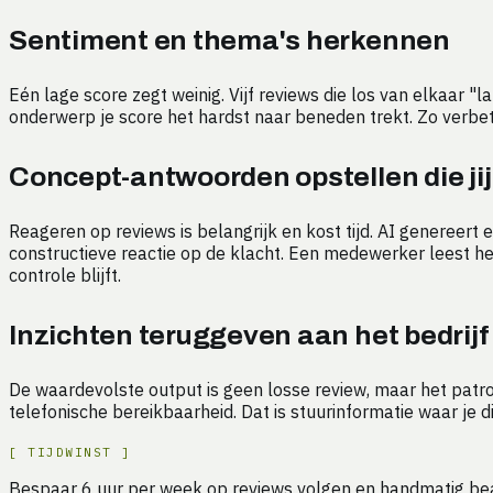
Sentiment en thema's herkennen
Eén lage score zegt weinig. Vijf reviews die los van elkaar 
onderwerp je score het hardst naar beneden trekt. Zo verbe
Concept-antwoorden opstellen die ji
Reageren op reviews is belangrijk en kost tijd. AI genereer
constructieve reactie op de klacht. Een medewerker leest het 
controle blijft.
Inzichten teruggeven aan het bedrijf
De waardevolste output is geen losse review, maar het patro
telefonische bereikbaarheid. Dat is stuurinformatie waar je d
[
TIJDWINST
]
Bespaar
6
uur
per week op
reviews volgen en handmatig b