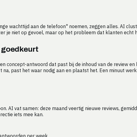
"lange wachttijd aan de telefoon" noemen, zeggen alles. AI clu
ter je niet op gevoel, maar op het probleem dat klanten echt
j goedkeurt
t een concept-antwoord dat past bij de inhoud van de review e
na, past het waar nodig aan en plaatst het. Een minuut werk pe
on. AI vat samen: deze maand veertig nieuwe reviews, gemidde
irectie iets mee kan.
eantwoorden per week