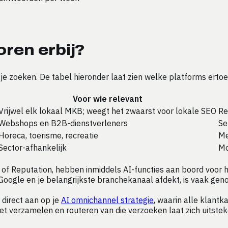
oren erbij?
 je zoeken. De tabel hieronder laat zien welke platforms erto
Voor wie relevant
Vrijwel elk lokaal MKB; weegt het zwaarst voor lokale SEO
Re
Webshops en B2B-dienstverleners
Se
Horeca, toerisme, recreatie
Me
Sector-afhankelijk
Mo
 of Reputation, hebben inmiddels AI-functies aan boord voor 
 Google en je belangrijkste branchekanaal afdekt, is vaak gen
 direct aan op je
AI omnichannel strategie
, waarin alle klan
t verzamelen en routeren van die verzoeken laat zich uitst