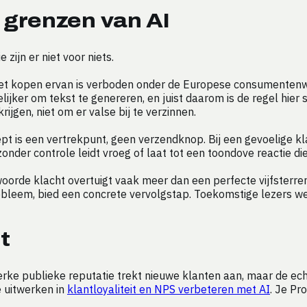
 grenzen van AI
zijn er niet voor niets.
 het kopen ervan is verboden onder de Europese consumentenwe
ijker om tekst te genereren, en juist daarom is de regel hier
ijgen, niet om er valse bij te verzinnen.
t is een vertrekpunt, geen verzendknop. Bij een gevoelige kla
der controle leidt vroeg of laat tot een toondove reactie die
oorde klacht overtuigt vaak meer dan een perfecte vijfsterre
eem, bied een concrete vervolgstap. Toekomstige lezers wegen
t
terke publieke reputatie trekt nieuwe klanten aan, maar de ech
we uitwerken in
klantloyaliteit en NPS verbeteren met AI
. Je Pr