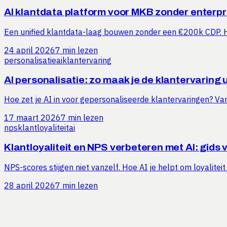
AI klantdata platform voor MKB zonder enterpr
Een unified klantdata-laag bouwen zonder een €200k CDP. 
24 april 2026
7 min lezen
personalisatie
ai
klantervaring
AI personalisatie: zo maak je de klantervaring 
Hoe zet je AI in voor gepersonaliseerde klantervaringen? V
17 maart 2026
7 min lezen
nps
klantloyaliteit
ai
Klantloyaliteit en NPS verbeteren met AI: gids
NPS-scores stijgen niet vanzelf. Hoe AI je helpt om loyalitei
28 april 2026
7 min lezen
Benieuwd hoeveel tijd jij kunt b