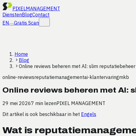
PIXEL
MANAGEMENT
Diensten
Blog
Contact
EN
Gratis Scan
Home
Blog
Online reviews beheren met AI: slim reputatiebeheer
online-reviews
reputatiemanagement
ai-klantervaring
mkb
Online reviews beheren met AI: 
29 mei 2026
7 min lezen
PIXEL MANAGEMENT
Dit artikel is ook beschikbaar in het
Engels
Wat is reputatiemanageme