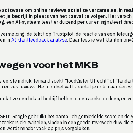
oftware om online reviews actief te verzamelen, in realt
je bedrijf in plaats van het toeval te volgen.
Het verschil
g, een AI-systeem leest er duizend per uur en signaleert dire
-vermelding, de tekst op Trustpilot, de reactie van een teleurg
ven in
AI klantfeedback analyse
. Daar lees je wat klanten pri
 wegen voor het MKB
e eerste indruk. Iemand zoekt "loodgieter Utrecht" of "tandart
ren en zes reviews. Het oordeel valt voordat je ook maar één w
ordat ze een lokaal bedrijf bellen of een aankoop doen, en 
 SEO
: Google gebruikt het aantal, de gemiddelde score en de ve
ezoekers die twijfelen, vinden in een goede review de duw die
 en wordt minder vaak op prijs vergeleken.