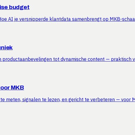
ise budget
Hoe AI je versnipperde klantdata samenbrengt op MKB-schaal
uniek
an productaanbevelingen tot dynamische content — praktisch 
 voor MKB
t te meten, signalen te lezen, en gericht te verbeteren — voor
esparen?