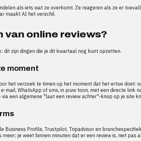
len als iets wat ze overkomt. Ze reageren als ze er toevallig
r maakt AI het verschil.
n van online reviews?
: dit zijn dingen die je dit kwartaal nog kunt opzetten.
ste moment
oor het verzoek te timen op het moment dat het ertoe doet: n
e-mail, WhatsApp of sms, in jouw toon, met een directe link na
 via een algemene "laat een review achter"-knop op je site kri
orms
e Business Profile, Trustpilot, Tripadvisor en branchespecifie
meer; je weet binnen minuten dat er een review is, niet pas als