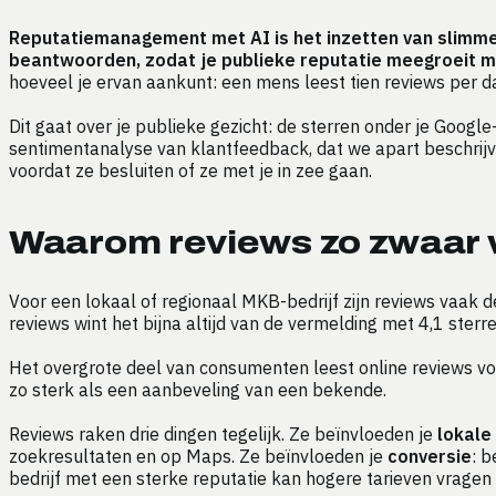
Reputatiemanagement met AI is het inzetten van slimme s
beantwoorden, zodat je publieke reputatie meegroeit met 
hoeveel je ervan aankunt: een mens leest tien reviews per da
Dit gaat over je publieke gezicht: de sterren onder je Google
sentimentanalyse van klantfeedback, dat we apart beschrij
voordat ze besluiten of ze met je in zee gaan.
Waarom reviews zo zwaar
Voor een lokaal of regionaal MKB-bedrijf zijn reviews vaak d
reviews wint het bijna altijd van de vermelding met 4,1 ster
Het overgrote deel van consumenten leest online reviews vo
zo sterk als een aanbeveling van een bekende.
Reviews raken drie dingen tegelijk. Ze beïnvloeden je
lokale
zoekresultaten en op Maps. Ze beïnvloeden je
conversie
: b
bedrijf met een sterke reputatie kan hogere tarieven vragen