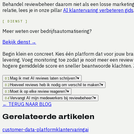
Behandel reviewbeheer daarom niet als een losse marketingt
relatie, lees je in onze pillar
AI klantervaring verbeteren gids
[
DIENST
]
Meer weten over bedrijfsautomatisering?
Bekijk dienst
→
Begin klein en concreet. Kies één platform dat voor jouw b
levering. Voeg monitoring toe zodat je nooit meer een revie
hogere gemiddelde score en sneller beantwoorde klachten. Je 
Mag ik met AI reviews laten schrijven?
▾
01
Hoeveel reviews heb ik nodig om verschil te maken?
▾
02
Moet ik op elke review reageren?
▾
03
Vervangt AI mijn medewerkers bij reviewbeheer?
▾
04
←
TERUG NAAR BLOG
Gerelateerde artikelen
customer-data-platform
klantervaring
ai